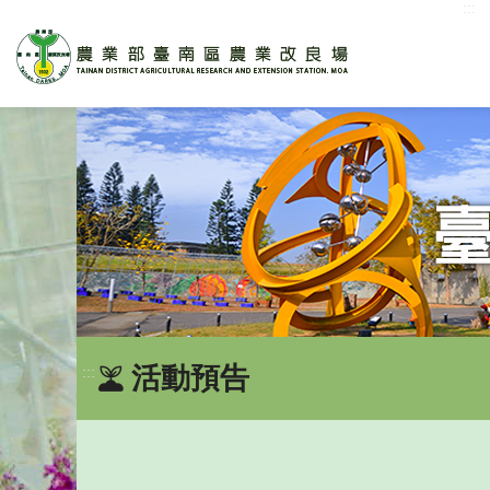
:::
跳
到
主
要
內
容
區
塊
活動預告
:::