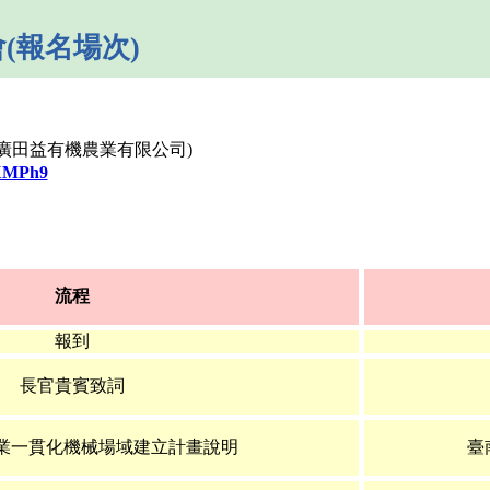
(報名場次)
(廣田益有機農業有限公司)
jXMPh9
流程
報到
長官貴賓致詞
業一貫化機械場域建立計畫說明
臺