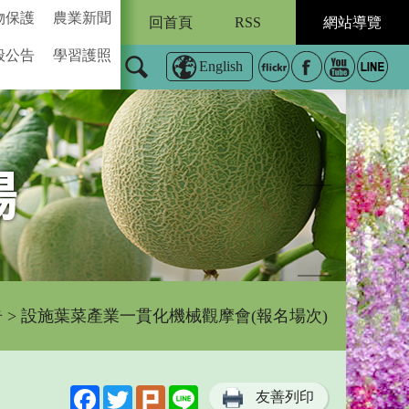
物保護
農業新聞
回首頁
RSS
網站導覽
般公告
學習護照
English
告
> 設施葉菜產業一貫化機械觀摩會(報名場次)
Facebook
Twitter
Plurk
Line
友善列印