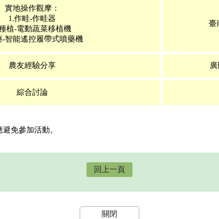
實地操作觀摩：
1.作畦-作畦器
臺
.種植-電動蔬菜移植機
噴藥-智能遙控履帶式噴藥機
農友經驗分享
廣
綜合討論
應避免參加活動。
回上一頁
關閉