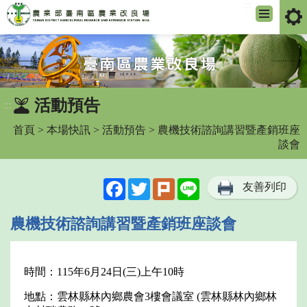
:::
跳
到
主
要
內
活動預告
:::
容
區
首頁
>
本場快訊
>
活動預告
> 農機技術諮詢講習暨產銷班座
塊
談會
Facebook
Twitter
Plurk
Line
友善列印
農機技術諮詢講習暨產銷班座談會
時間：115年6月24日(三)上午10時
地點：雲林縣林內鄉農會3樓會議室 (雲林縣林內鄉林