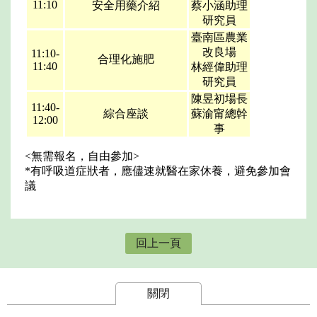
11:10
安全用藥介紹
蔡小涵助理
研究員
臺南區農業
改良場
11:10-
合理化施肥
11:40
林經偉助理
研究員
陳昱初場長
11:40-
綜合座談
蘇渝甯總幹
12:00
事
<無需報名，自由參加>
*有呼吸道症狀者，應儘速就醫在家休養，避免參加會
議
回上一頁
關閉