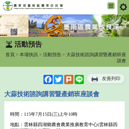
:::
跳
到
主
要
內
活動預告
:::
容
區
首頁
>
本場快訊
>
活動預告
> 大蒜技術諮詢講習暨產銷班座
塊
談會
Facebook
Twitter
Plurk
Line
友善列印
大蒜技術諮詢講習暨產銷班座談會
時間：115年7月15日(三)上午10時
地點：雲林縣四湖鄉農會農業推廣教育中心(雲林縣四