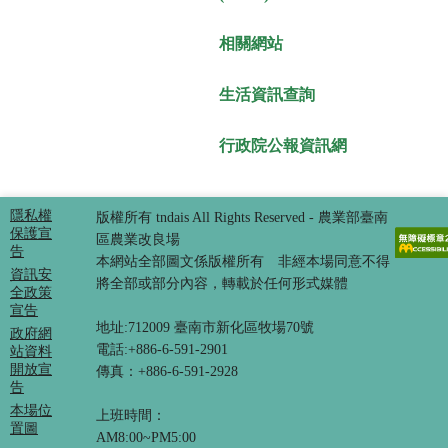
相關網站
生活資訊查詢
行政院公報資訊網
隱私權
版權所有 tndais All Rights Reserved - 農業部臺南
保護宣
區農業改良場
告
本網站全部圖文係版權所有 非經本場同意不得
資訊安
將全部或部分內容，轉載於任何形式媒體
全政策
宣告
地址:712009 臺南市新化區牧場70號
政府網
電話:+886-6-591-2901
站資料
開放宣
傳真：+886-6-591-2928
告
本場位
上班時間：
置圖
AM8:00~PM5:00