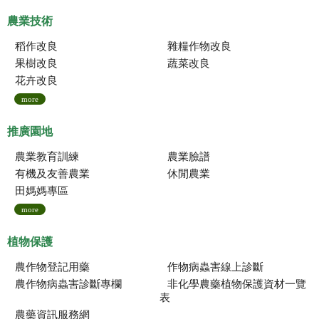
農業技術
稻作改良
雜糧作物改良
果樹改良
蔬菜改良
花卉改良
more
推廣園地
農業教育訓練
農業臉譜
有機及友善農業
休閒農業
田媽媽專區
more
植物保護
農作物登記用藥
作物病蟲害線上診斷
農作物病蟲害診斷專欄
非化學農藥植物保護資材一覽
表
農藥資訊服務網