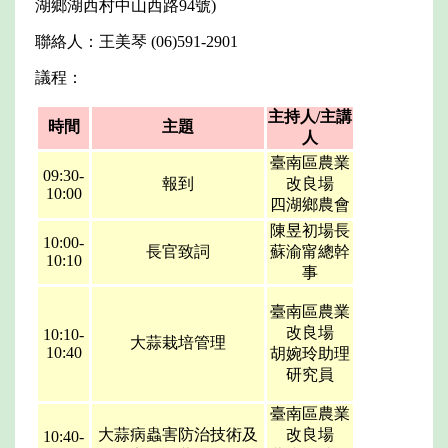
湖鄉湖西村中山西路94號)
聯絡人：王美琴 (06)591-2901
議程：
主持人/主講
時間
主題
人
臺南區農業
09:30-
報到
改良場
10:00
四湖鄉農會
陳昱初場長
10:00-
長官致詞
蘇渝甯總幹
10:10
事
臺南區農業
改良場
10:10-
大蒜栽培管理
10:40
胡婉玲助理
研究員
臺南區農業
大蒜病蟲害防治技術及
改良場
10:40-