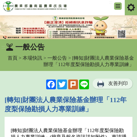
:::
跳
到
主
要
內
一般公告
:::
容
區
首頁
>
本場快訊
>
一般公告
> [轉知]財團法人農業保險基金
塊
辦理「112年度梨保險勘損人力專業訓練」
Facebook
Twitter
Plurk
Line
友善列印
[轉知]財團法人農業保險基金辦理「112年
度梨保險勘損人力專業訓練」
[轉知]財團法人農業保險基金辦理「112年度梨保險勘
損人力專業訓練」(簡章及報名資訊詳如附件)，惠請踴