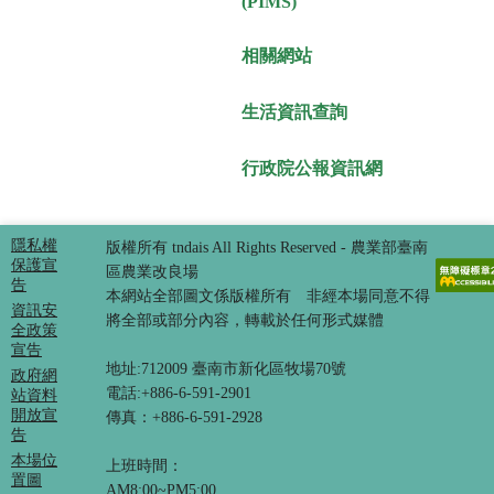
(PIMS)
相關網站
生活資訊查詢
行政院公報資訊網
隱私權
版權所有 tndais All Rights Reserved - 農業部臺南
保護宣
區農業改良場
告
本網站全部圖文係版權所有 非經本場同意不得
資訊安
將全部或部分內容，轉載於任何形式媒體
全政策
宣告
地址:712009 臺南市新化區牧場70號
政府網
電話:+886-6-591-2901
站資料
開放宣
傳真：+886-6-591-2928
告
本場位
上班時間：
置圖
AM8:00~PM5:00