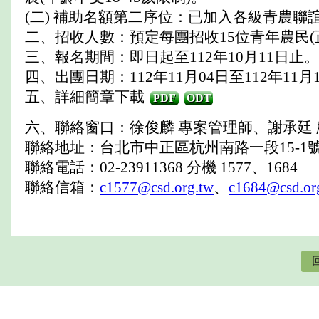
(二) 補助名額第二序位：已加入各級青農聯
二、招收人數：預定每團招收15位青年農民(正
三、報名期間：即日起至112年10月11日止。
四、出團日期：112年11月04日至112年11月
五、詳細簡章下載
PDF
ODT
六、聯絡窗口：徐俊麟 專案管理師、謝承廷
聯絡地址：台北市中正區杭州南路一段15-1號
聯絡電話：02-23911368 分機 1577、1684
聯絡信箱：
c1577@csd.org.tw
、
c1684@csd.or