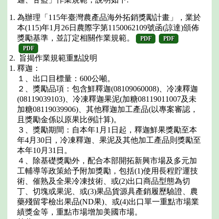
為辦理「115年臺灣農產品海外拓銷獎勵計畫」，業於
本(115)年1月26日農際字第1150062109號函(諒達)頒佈
獎勵基準，並訂定相關作業規範。
PDF
PDF
PDF
旨揭作業規範重點說明
釋迦：
１、出口目標量：600公噸。
２、獎勵品項：包含鮮釋迦(08109060008)、冷凍釋迦
(08119039103)、冷凍釋迦果泥(加糖08119011007及未
加糖08119039906)、其他釋迦加工產品(以專案審認，
且獎勵金係以原果比例計算)。
３、獎勵期間：自本年1月1日起，釋迦鮮果獎勵至本
年4月30日，冷凍釋迦、果泥及其他加工產品則獎勵至
本年10月31日。
４、除基礎獎勵外，配合本部開拓新興市場及多元加
工輔導等政策給予附加獎勵，包括(1)使用長程貯運技
術、催熟及全果冷凍技術、或(2)出口商品型態為切
丁、切塊或果泥、或(3)果品貨源具產銷履歷驗證、農
藥殘留零檢出果品(ND果)、或(4)出口單一重點市場業
績獎金等，重點市場增加美國市場。