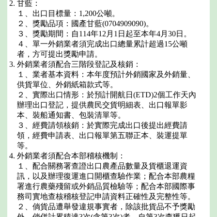
甘藍：
１、出口目標量：1,200公噸。
２、獎勵品項：國產甘藍(0704909090)。
３、獎勵期間：自114年12月1日起至本年4月30日。
４、單一外銷業者須完成出口總量累計超過15公噸
者，方可提出獎勵申請。
外銷業者須配合三階段登記及核銷：
１、業者基本資料：本年度預計外銷國家及外銷量、
供貨單位、外銷紙箱款式等。
２、實際出口情形：於預計開航日(ETD)2個工作天內
辦理出口登記，提供農民交貨明細表、出口報單影
本、裝船通知書、包裝清單等。
３、經費請領核銷：於實際完成出口後提出經費請
領，經費申請表、出口報單第五聯正本、裝運提單
等。
外銷業者須配合本部稽核機制：
１、配合關務署查證出口農產品數量及貨櫃退運資
訊，以及辦理復運進口開櫃查驗作業；配合本部農糧
署進行農藥殘留或外銷品質檢驗等；配合本部國際事
務司實地查核稽核登記申請資料正確性及完整性等。
２、倘貨品遭舉發違規事實者，除該批貨品不予獎勵
外，倘併計累積達3次(含第3次)者，自第3次查獲日起