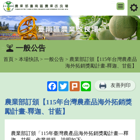
:::
跳
到
主
要
內
一般公告
:::
容
區
首頁
>
本場快訊
>
一般公告
> 農業部訂頒【115年台灣農產品
塊
海外拓銷獎勵計畫-釋迦、甘藍】
Facebook
Twitter
Plurk
Line
友善列印
農業部訂頒【115年台灣農產品海外拓銷獎
勵計畫-釋迦、甘藍】
農業部訂頒「115年臺灣農產品海外拓銷獎勵計畫—釋
迦、甘藍」作業規範，說明如下: