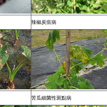
辣椒炭疽病
苦瓜細菌性斑點病