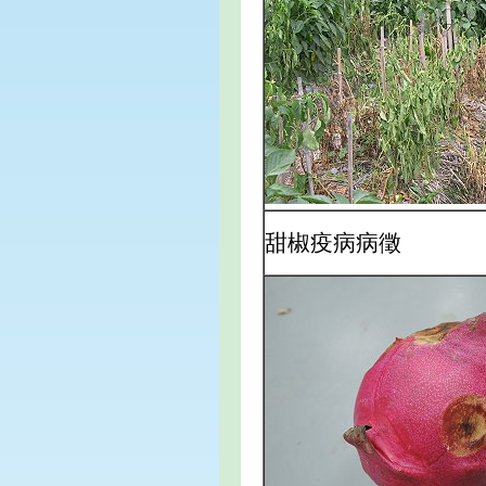
甜椒疫病病徵