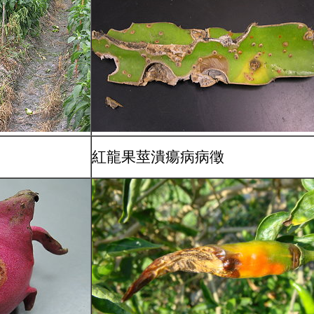
紅龍果莖潰瘍病病徵