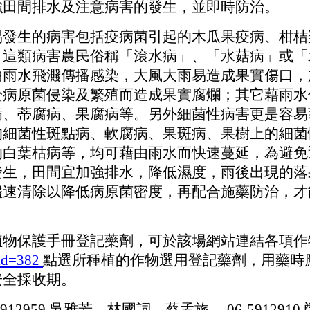
強田間排水及注意病害的發生，並即時防治。
生的病害包括疫病菌引起的木瓜果疫病、柑桔
，這類病害農民俗稱「滾水病」、「水菇病」或「
由雨水飛濺傳播感染，大風大雨易造成果實傷口，
於病原菌侵染及繁殖而造成果實腐爛；其它藉雨水
病、蒂腐病、果腐病等。另外細菌性病害更是容易
的細菌性斑點病、軟腐病、果斑病、果樹上的細菌
的白葉枯病等，均可藉由雨水而快速蔓延，為避免
發生，田間宜加強排水，降低濕度，雨後出現的落
儘速清除以降低病原菌密度，再配合施藥防治，才
保護手冊登記藥劑，可於該場網站連結各項作
id=382
點選所種植的作物選用登記藥劑，用藥時
安全採收期。
5912959 吳雅芳、林國詞、蔡孟旅、 06-5912910 