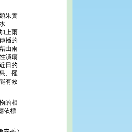
類果實
水
加上雨
傳播的
藉由雨
性潰瘍
近日的
果、罹
能有效
物的相
應依標
鄭安秀 )