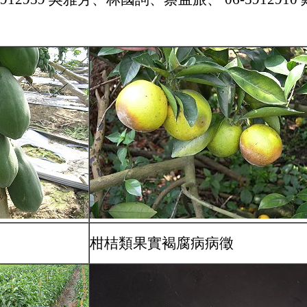
柑桔類果實褐腐病病徵