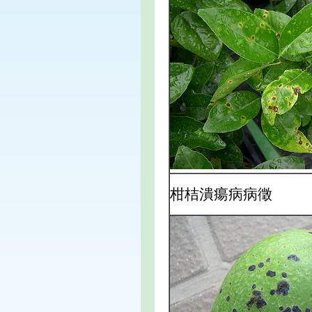
柑桔潰瘍病病徵