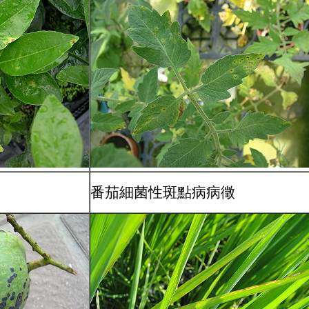
番茄細菌性斑點病病徵