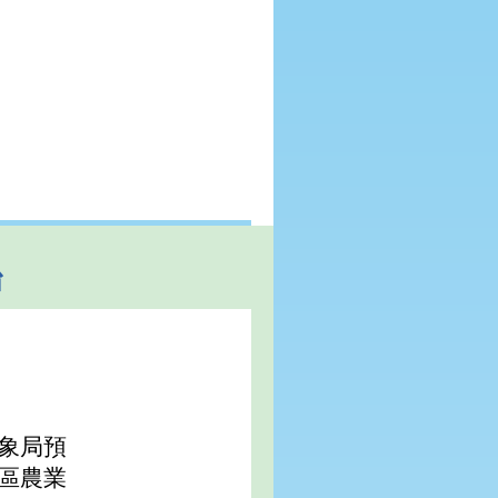
治
象局預
區農業