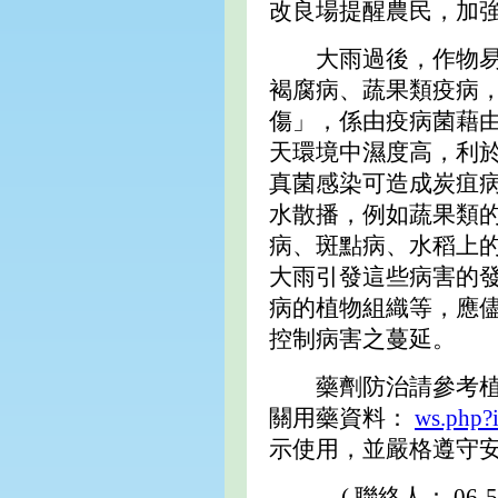
改良場提醒農民，加
大雨過後，作物易發
褐腐病、蔬果類疫病
傷」，係由疫病菌藉
天環境中濕度高，利
真菌感染可造成炭疽
水散播，例如蔬果類
病、斑點病、水稻上
大雨引發這些病害的
病的植物組織等，應
控制病害之蔓延。
藥劑防治請參考植物
關用藥資料：
ws.php?
示使用，並嚴格遵守
( 聯絡人： 06-