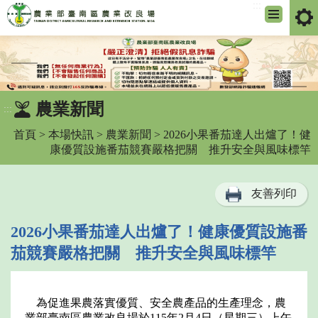
:::
跳
到
主
要
內
農業新聞
:::
容
區
首頁
>
本場快訊
>
農業新聞
> 2026小果番茄達人出爐了！健
塊
康優質設施番茄競賽嚴格把關 推升安全與風味標竿
友善列印
2026小果番茄達人出爐了！健康優質設施番
茄競賽嚴格把關 推升安全與風味標竿
為促進果農落實優質、安全農產品的生產理念，農
業部臺南區農業改良場於115年2月4日（星期三）上午