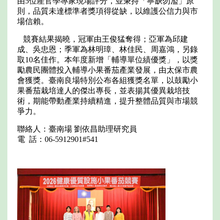
由5位產官學專家現場評分，並秉持「寧缺勿濫」原
則，品質未達標準者獎項得從缺，以維護公信力與市
場信賴。
競賽結果揭曉，冠軍由王俊猛奪得；亞軍為邱建
成、吳忠恩；季軍為林明璋、林佳民、周嘉鴻，另錄
取10名佳作。本年度新增「輔導單位績優獎」，以獎
勵農民團體投入輔導小果番茄產業發展，由太保市農
會獲獎。臺南良場特別公布各組獲獎名單，以鼓勵小
果番茄栽培達人的傑出專長，並表揚其優異栽培技
術，期能帶動產業持續精進，提升整體品質與市場競
爭力。
聯絡人：臺南場 劉依昌助理研究員
電 話：06-5912901#541