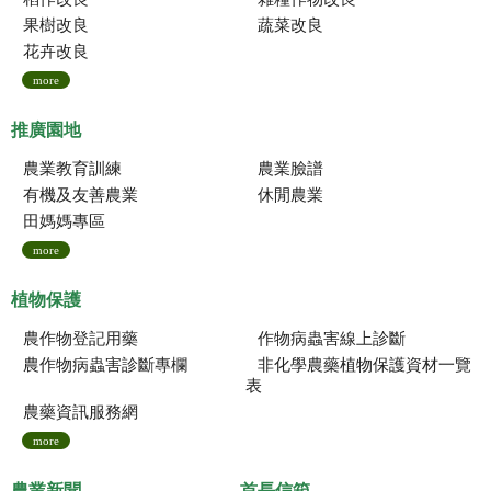
果樹改良
蔬菜改良
花卉改良
more
推廣園地
農業教育訓練
農業臉譜
有機及友善農業
休閒農業
田媽媽專區
more
植物保護
農作物登記用藥
作物病蟲害線上診斷
農作物病蟲害診斷專欄
非化學農藥植物保護資材一覽
表
農藥資訊服務網
more
農業新聞
首長信箱