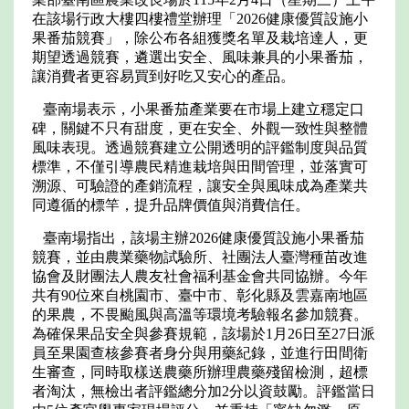
在該場行政大樓四樓禮堂辦理「2026健康優質設施小
果番茄競賽」，除公布各組獲獎名單及栽培達人，更
期望透過競賽，遴選出安全、風味兼具的小果番茄，
讓消費者更容易買到好吃又安心的產品。
臺南場表示，小果番茄產業要在市場上建立穩定口
碑，關鍵不只有甜度，更在安全、外觀一致性與整體
風味表現。透過競賽建立公開透明的評鑑制度與品質
標準，不僅引導農民精進栽培與田間管理，並落實可
溯源、可驗證的產銷流程，讓安全與風味成為產業共
同遵循的標竿，提升品牌價值與消費信任。
臺南場指出，該場主辦2026健康優質設施小果番茄
競賽，並由農業藥物試驗所、社團法人臺灣種苗改進
協會及財團法人農友社會福利基金會共同協辦。今年
共有90位來自桃園市、臺中市、彰化縣及雲嘉南地區
的果農，不畏颱風與高溫等環境考驗報名參加競賽。
為確保果品安全與參賽規範，該場於1月26日至27日派
員至果園查核參賽者身分與用藥紀錄，並進行田間衛
生審查，同時取樣送農藥所辦理農藥殘留檢測，超標
者淘汰，無檢出者評鑑總分加2分以資鼓勵。評鑑當日