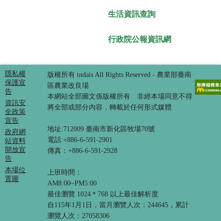
生活資訊查詢
行政院公報資訊網
隱私權
版權所有 tndais All Rights Reserved - 農業部臺南
保護宣
區農業改良場
告
本網站全部圖文係版權所有 非經本場同意不得
資訊安
將全部或部分內容，轉載於任何形式媒體
全政策
宣告
地址:712009 臺南市新化區牧場70號
政府網
電話:+886-6-591-2901
站資料
開放宣
傳真：+886-6-591-2928
告
本場位
上班時間：
置圖
AM8:00~PM5:00
最佳瀏覽 1024＊768 以上最佳解析度
自115年1月1日，當月瀏覽人次：244645，累計
瀏覽人次：27058306