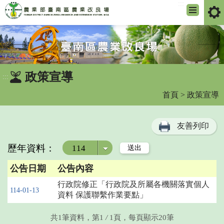
:::
跳
到
主
要
內
政策宣導
:::
容
區
首頁
> 政策宣導
塊
友善列印
歷年資料：
年度
公告日期
公告內容
行政院修正「行政院及所屬各機關落實個人
114-01-13
資料 保護聯繫作業要點」
共1筆資料，第1
/
1頁，每頁顯示20筆