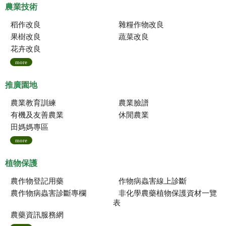
農業技術
稻作改良
雜糧作物改良
果樹改良
蔬菜改良
花卉改良
more
推廣園地
農業教育訓練
農業臉譜
有機及友善農業
休閒農業
田媽媽專區
more
植物保護
農作物登記用藥
作物病蟲害線上診斷
農作物病蟲害診斷專欄
非化學農藥植物保護資材一覽
表
農藥資訊服務網