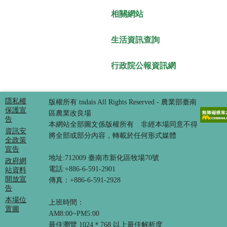
相關網站
生活資訊查詢
行政院公報資訊網
隱私權
版權所有 tndais All Rights Reserved - 農業部臺南
保護宣
區農業改良場
告
本網站全部圖文係版權所有 非經本場同意不得
資訊安
將全部或部分內容，轉載於任何形式媒體
全政策
宣告
地址:712009 臺南市新化區牧場70號
政府網
電話:+886-6-591-2901
站資料
開放宣
傳真：+886-6-591-2928
告
本場位
上班時間：
置圖
AM8:00~PM5:00
最佳瀏覽 1024＊768 以上最佳解析度