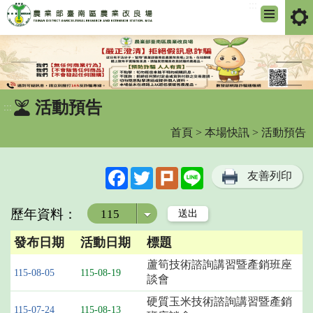
:::
跳
到
主
要
內
活動預告
:::
容
區
首頁
>
本場快訊
> 活動預告
塊
Facebook
Twitter
Plurk
Line
友善列印
歷年資料：
年度
發布日期
活動日期
標題
蘆筍技術諮詢講習暨產銷班座
115-08-05
115-08-19
談會
硬質玉米技術諮詢講習暨產銷
115-07-24
115-08-13