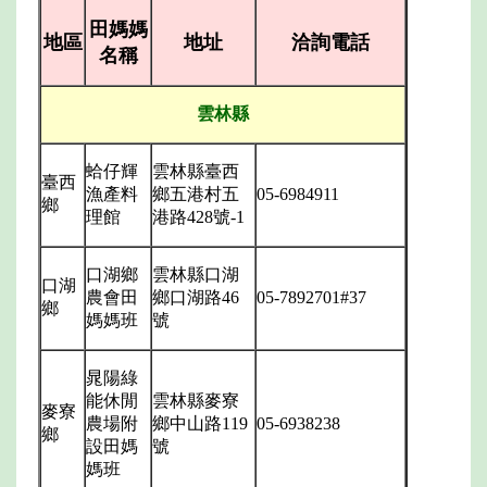
田媽媽
地區
地址
洽詢電話
名稱
雲林縣
蛤仔輝
雲林縣臺西
臺西
漁產料
鄉五港村五
05-6984911
鄉
理館
港路
428
號
-1
口湖鄉
雲林縣口湖
口湖
農會田
鄉口湖路
46
05-7892701#37
鄉
媽媽班
號
晁陽綠
能休閒
雲林縣麥寮
麥寮
農場附
鄉中山路
119
05-6938238
鄉
設田媽
號
媽班