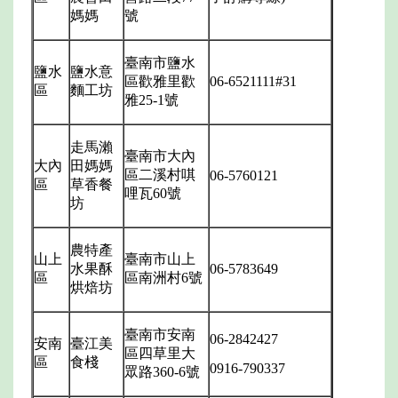
媽媽
號
臺南市鹽水
鹽水
鹽水意
區歡雅里歡
06-6521111#31
區
麵工坊
雅
25-1
號
走馬瀨
臺南市大內
大內
田媽媽
區二溪村唭
06-5760121
區
草香餐
哩瓦
60
號
坊
農特產
山上
臺南市山上
水果酥
06-5783649
區
區南洲村
6
號
烘焙坊
臺南市安南
06-2842427
安南
臺江美
區四草里大
區
食棧
0916-790337
眾路
360-6
號