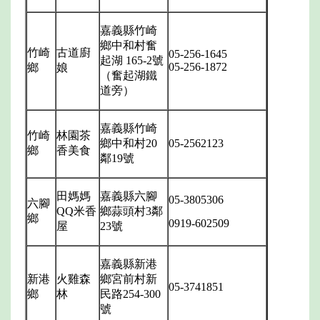
嘉義縣竹崎
鄉中和村奮
竹崎
古道廚
05-256-1645
起湖
165-2
號
05-256-1872
鄉
娘
（奮起湖鐵
道旁）
嘉義縣竹崎
竹崎
林園茶
鄉中和村
20
05-2562123
鄉
香美食
鄰
19
號
田媽媽
嘉義縣六腳
05-3805306
六腳
QQ
米香
鄉蒜頭村
3
鄰
鄉
0919-602509
屋
23
號
嘉義縣新港
新港
火雞森
鄉宮前村新
05-3741851
鄉
林
民路
254-300
號