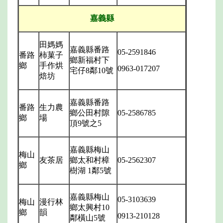
嘉義縣
田媽媽
嘉義縣番路
05-2591846
番路
柿菓子
鄉新福村下
鄉
手作烘
0963-017207
宅仔
8
鄰
10
號
焙坊
嘉義縣番路
番路
生力農
鄉公田村隙
05-2586785
鄉
場
頂
9
號之
5
嘉義縣梅山
梅山
友茶居
鄉太和村樟
05-2562307
鄉
樹湖
1
鄰
5
號
嘉義縣梅山
05-3103639
梅山
漫行林
鄉太興村
10
鄉
韻
0913-210128
鄰橫山
5
號