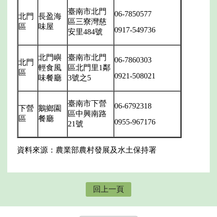
臺南市北門
06-7850577
北門
長盈海
區三寮灣慈
區
味屋
0917-549736
安里
484
號
北門嶼
臺南市北門
06-7860303
北門
輕食風
區北門里
1
鄰
區
0921-508021
味餐廳
3
號之
5
臺南市下營
06-6792318
下營
鵝鄉園
區中興南路
區
餐廳
0955-967176
21
號
資料來源：農業部農村發展及水土保持署
回上一頁