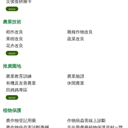
災後復耕圖卡
more
農業技術
稻作改良
雜糧作物改良
果樹改良
蔬菜改良
花卉改良
more
推廣園地
農業教育訓練
農業臉譜
有機及友善農業
休閒農業
田媽媽專區
more
植物保護
農作物登記用藥
作物病蟲害線上診斷
農作物病蟲害診斷專欄
非化學農藥植物保護資材一覽