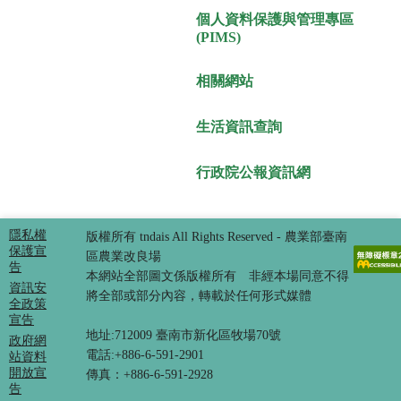
個人資料保護與管理專區
(PIMS)
相關網站
生活資訊查詢
行政院公報資訊網
隱私權
版權所有 tndais All Rights Reserved - 農業部臺南
保護宣
區農業改良場
告
本網站全部圖文係版權所有 非經本場同意不得
資訊安
將全部或部分內容，轉載於任何形式媒體
全政策
宣告
地址:712009 臺南市新化區牧場70號
政府網
電話:+886-6-591-2901
站資料
開放宣
傳真：+886-6-591-2928
告