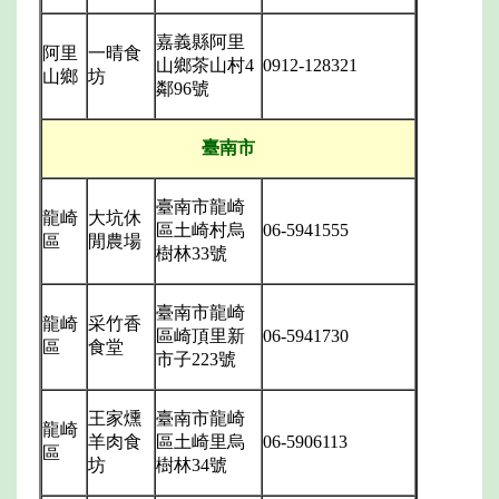
嘉義縣阿里
阿里
一晴食
山鄉茶山村
4
0912-128321
山鄉
坊
鄰
96
號
臺南市
臺南市龍崎
龍崎
大坑休
區土崎村烏
06-5941555
區
閒農場
樹林
33
號
臺南市龍崎
龍崎
采竹香
區崎頂里新
06-5941730
區
食堂
市子
223
號
王家燻
臺南市龍崎
龍崎
羊肉食
區土崎里烏
06-5906113
區
坊
樹林
34
號