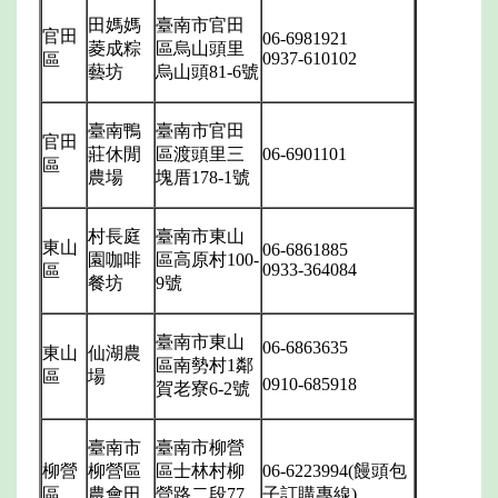
田媽媽
臺南市官田
官田
06-6981921
菱成粽
區烏山頭里
0937-610102
區
藝坊
烏山頭
81-6
號
臺南鴨
臺南市官田
官田
莊休閒
區渡頭里三
06-6901101
區
農場
塊厝
178-1
號
村長庭
臺南市東山
東山
06-6861885
園咖啡
區高原村
100-
0933-364084
區
餐坊
9
號
臺南市東山
06-6863635
東山
仙湖農
區南勢村
1
鄰
區
場
0910-685918
賀老寮
6-2
號
臺南市
臺南市柳營
柳營
柳營區
區士林村柳
06-6223994(
饅頭包
區
農會田
營路二段
77
子訂購專線
)