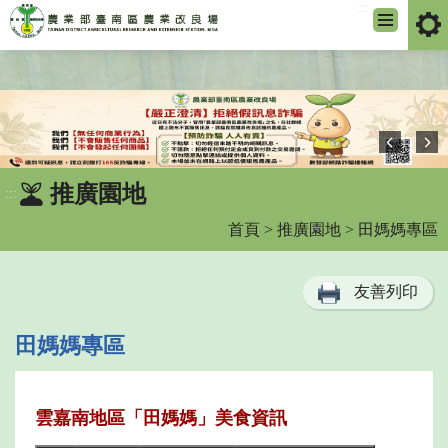
:::
跳
到
主
要
內
容
區
推廣園地
:::
塊
首頁
>
推廣園地
> 田媽媽專區
友善列印
田媽媽專區
雲嘉南地區「田媽媽」美食資訊