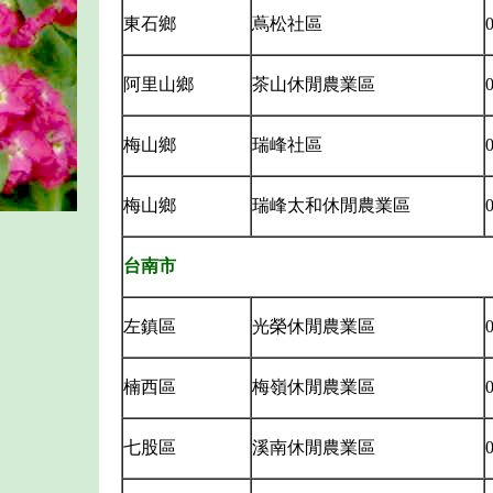
東石鄉
蔦松社區
0
阿里山鄉
茶山休閒農業區
0
梅山鄉
瑞峰社區
0
梅山鄉
瑞峰太和休閒農業區
0
台南市
左鎮區
光榮休閒農業區
楠西區
梅嶺休閒農業區
0
七股區
溪南休閒農業區
0