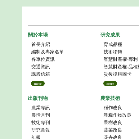
關於本場
研究成果
首長介紹
育成品種
編制及專家名單
技術移轉
各單位資訊
智慧財產權-專利
交通資訊
智慧財產權-品種
課股信箱
災後復耕圖卡
more
more
出版刊物
農業技術
農業專訊
稻作改良
農情月刊
雜糧作物改良
技術專刊
果樹改良
研究彙報
蔬菜改良
年報
花卉改良