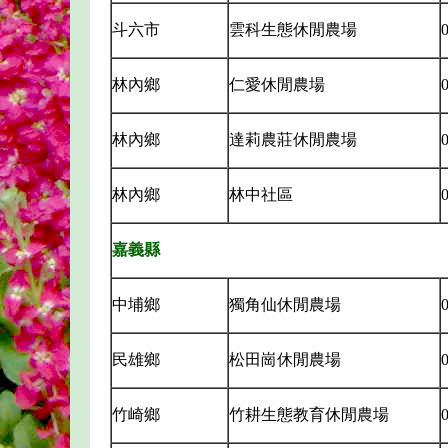
斗六市
雲科生態休閒農場
0
林內鄉
仁愛休閒農場
0
林內鄉
達莉農莊休閒農場
0
林內鄉
林中社區
0
嘉義縣
中埔鄉
獨角仙休閒農場
0
民雄鄉
松田崗休閒農場
0
竹崎鄉
竹耕生態教育休閒農場
0