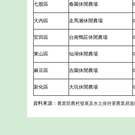
七股區
春園休閒農場
0
大內區
走馬瀨休閒農場
官田區
台南鴨莊休閒農場
0
東山區
仙湖休閒農場
0
麻豆區
吉園休閒農場
0
新化區
大坑休閒農場
0
資料來源：
農業部農村發展及水土保持署農業易遊