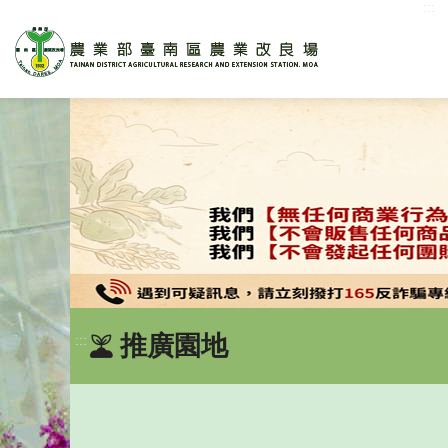
:::
跳
到
主
要
內
容
區
塊
推廣園地
:::