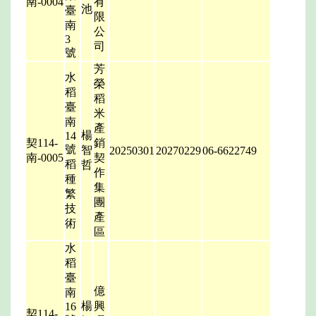
南-0004
有
池
臺
限
南
公
3
司
號
芳
水
榮
稻
稻
臺
米
南
產
楊
14
契114-
銷
號
智
20250301
20270229
06-6622749
南-0005
契
稻
哲
作
種
集
繁
團
技
產
術
區
水
稻
臺
億
南
楊
興
16
契114-