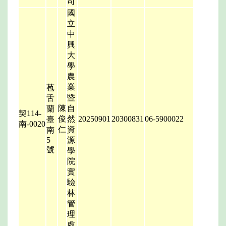
司
國
立
中
興
大
學
農
業
苞
暨
舌
陳
自
蘭
契114-
俊
然
20250901
20300831
06-5900022
臺
南-0020
仁
資
南
5
源
號
學
院
實
驗
林
管
理
處