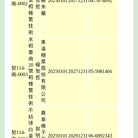
智
碾
20250101
20271231
04-7874092
南-0002
稻
哲
米
種
廠
繁
技
術
水
東
稻
遠
臺
糧
南
業
楊
20
契114-
股
號
智
20250101
20271231
05-5981466
南-0003
份
稻
哲
有
種
限
繁
公
技
司
術
不
農
結
泰
球
種
郭
白
契114-
子
明
20250101
20291231
06-6892343
菜