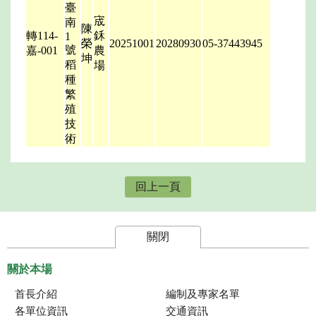
臺
宬
南
陳
轉114-
鉌
1
榮
20251001
20280930
05-37443945
號
嘉-001
農
坤
稻
場
種
繁
殖
技
術
回上一頁
關閉
關於本場
首長介紹
編制及專家名單
各單位資訊
交通資訊