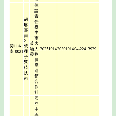
保
證
責
胡
任
麻
臺
臺
中
南
市
2
黃
大
號
契114-
涵
人
20251014
20301014
04-22413929
種
南-0021
靈
物
子
農
繁
產
殖
運
技
銷
術
合
作
社
國
立
中
興