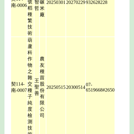
號
智
碾
20250301
20270229
932628228
南-0006
稻
哲
米
種
廠
繁
技
術
葫
蘆
科
作
農
物
友
之
種
雜
苗
王
契114-
交
股
07-
聖
20250515
20300514
6519668#2650
南-0007
種
份
善
子
有
純
限
度
公
檢
司
測
技