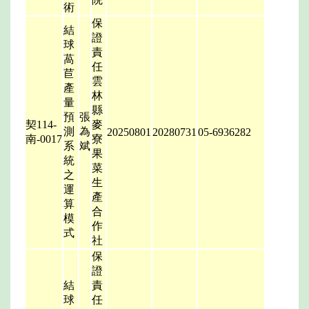
術
保
結
證
球
責
萵
任
苣
雲
產
林
量
縣
預
張
契114-
麥
測
為
20250801
20280731
05-6936282
南-0017
寮
系
斌
果
統
菜
之
生
運
產
算
合
模
作
式
社
保
證
結
責
球
任