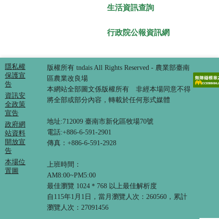
生活資訊查詢
行政院公報資訊網
隱私權
版權所有 tndais All Rights Reserved - 農業部臺南
保護宣
區農業改良場
告
本網站全部圖文係版權所有 非經本場同意不得
資訊安
將全部或部分內容，轉載於任何形式媒體
全政策
宣告
地址:712009 臺南市新化區牧場70號
政府網
電話:+886-6-591-2901
站資料
開放宣
傳真：+886-6-591-2928
告
本場位
上班時間：
置圖
AM8:00~PM5:00
最佳瀏覽 1024＊768 以上最佳解析度
自115年1月1日，當月瀏覽人次：260560，累計
瀏覽人次：27091456