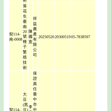
術
落
花
生
祥
臺
益
南
農
陳
20
契114-
產
號
國
20250520
20300519
05-7838597
南-0008
有
種
憲
限
子
公
繁
司
殖
技
術
保
證
責
任
臺
大
中
豆
市
(黑
李
契114-
中
豆)