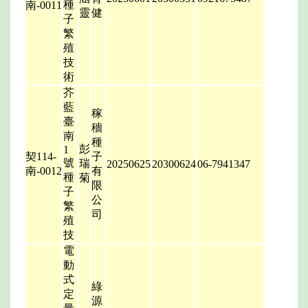
種
南-0011
靈
健
子
繁
殖
技
術
芥
藍
稼
臺
穡
南
種
彭
1
契114-
子
號
瑞
20250625
20300624
06-7941347
南-0012
有
種
菊
限
子
公
繁
司
殖
技
電
動
式
綠
定
源