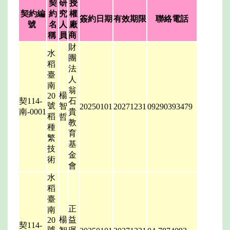
契
研
授
契約編
約
究
權
簽約日期
有效期限
聯絡電話
號
名
人
廠
稱
員
商
財
水
團
稻
法
臺
人
南
翁
楊
20
契114-
石
號
智
20250101
20271231
09290393479
南-0001
貴
稻
哲
教
種
育
繁
基
技
金
術
會
水
稻
臺
正
南
楊
益
20
契114-
號