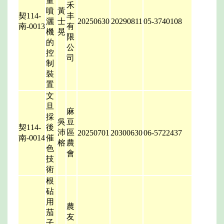
量
禾
噴
黃
契114-
丰
灑
士
20250630
20290811
05-3740108
南-0013
有
機
晃
限
的
公
控
司
制
裝
置
文
旦
麻
採
吳
豆
契114-
後
沛
區
20250701
20300630
06-5722437
南-0014
催
榕
農
色
會
技
術
根
砧
用
農
茄
友
子