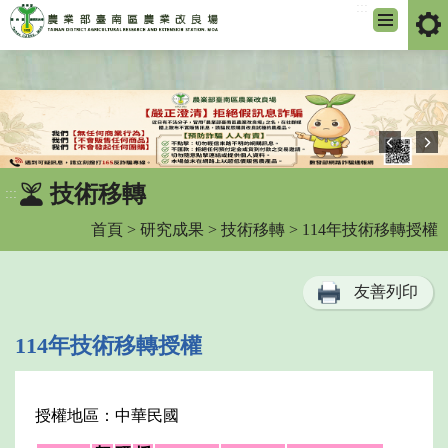
:::
跳
到
主
要
內
容
區
技術移轉
:::
塊
首頁
>
研究成果
>
技術移轉
> 114年技術移轉授權
友善列印
114年技術移轉授權
授權地區：中華民國