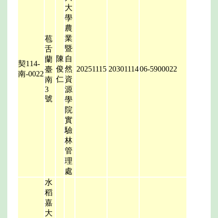
大
學
農
業
苞
暨
舌
陳
自
蘭
契114-
俊
然
20251115
20301114
06-5900022
臺
南-0022
仁
資
南
3
源
號
學
院
實
驗
林
管
理
處
水
稻
嘉
大