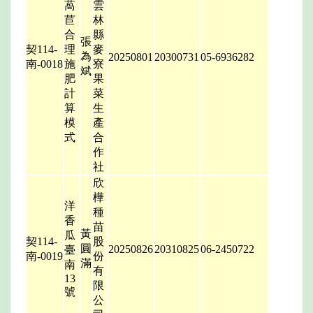
萵
雲
苣
林
合
縣
張
契114-
理
麥
為
20250801
20300731
05-6936282
南-0018
施
寮
斌
肥
果
計
菜
算
生
模
產
式
合
作
社
欣
樺
洋
種
香
苗
黃
瓜
契114-
股
圓
20250826
20310825
06-2450722
臺
南-0019
份
滿
南
有
13
限
號
公