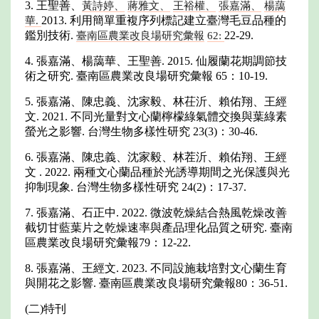
3. 王聖善、
黃詩婷、
蔣雅文、
王裕權、
張嘉滿、
楊藹
2013. 利用簡單重複序列標記建立臺灣毛豆品種的
華.
鑑別技術.
22-29.
臺南區農業改良場研究彙報
62:
4. 張嘉滿、楊藹華、王聖善. 2015. 仙履蘭花期調節技
術之研究. 臺南區農業改良場研究彙報 65：10-19.
5. 張嘉滿、陳忠義、沈家毅、林茌沂、賴佑翔、王經
文. 2021. 不同光量對文心蘭檸檬綠氣體交換與葉綠素
螢光之影響. 台灣生物多樣性研究 23(3)：30-46.
6. 張嘉滿、陳忠義、沈家毅、林茬沂、賴佑翔、王經
文 . 2022. 兩種文心蘭品種於光誘導期間之光保護與光
抑制現象. 台灣生物多樣性研究 24(2)：17-37.
7. 張嘉滿、石正中. 2022. 微波乾燥結合熱風乾燥改善
截切甘藍葉片之乾燥速率與產品理化品質之研究. 臺南
區農業改良場研究彙報79：12-22.
8. 張嘉滿、王經文. 2023. 不同設施栽培對文心蘭生育
與開花之影響. 臺南區農業改良場研究彙報80：36-51.
(二)特刊