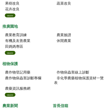
果樹改良
蔬菜改良
花卉改良
more
推廣園地
農業教育訓練
農業臉譜
有機及友善農業
休閒農業
田媽媽專區
more
植物保護
農作物登記用藥
作物病蟲害線上診斷
農作物病蟲害診斷專欄
非化學農藥植物保護資材一覽
表
農藥資訊服務網
more
農業新聞
首長信箱