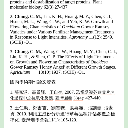
proteins and destabilization of target proteins. Plant
molecular biology 62(3):27-437.
2.
Chang, C. M
., Lin, K. H., Huang, M. Y., Chen, C. I.,
Hsueh, M. L., Wang, C. W., and Yeh, K. W. Growth and
Flowering Characteristics of
Oncidium
Gower Ramsey
Varieties under Various Fertilizer Management Treatments
in Response to Light Intensities.
Agronomy
11(12): 2549.
(SCIE) -Q1.
3.
Chang, C. M.
, Wang, C. W., Huang, M. Y., Chen, C. I.,
Lin, K. H., & Shen, C. P. The Effects of Light Treatments
on Growth and Flowering Characteristics of
Oncidesa
Gower Ramsey‘Honey Angel’ at Different Growth Stages.
Agriculture
13(10):1937. (SCIE) -Q1.
國內學術期刊論文發表：
1.
、
、
2007.
張嘉滿
高景輝
王自存.
乙烯誘導芥藍葉片老
.
: 427-440.
化過程中之抗氧化反應
臺灣園藝
53(4)
2. 王仁助、鄭書杏、劉雲聰、張嘉滿、張訓堯, 張素
貞. 2010. 利用主成份分析進行草莓品種評估參數之標
準化. 臺灣農學會報11(1): 105-120.