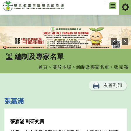
:::
跳
到
主
要
內
容
區
編制及專家名單
:::
塊
首頁
>
關於本場
>
編制及專家名單
> 張嘉滿
友善列印
張嘉滿
張嘉滿
副研究員