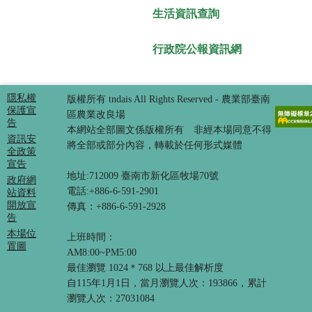
生活資訊查詢
行政院公報資訊網
隱私權
版權所有 tndais All Rights Reserved - 農業部臺南
保護宣
區農業改良場
告
本網站全部圖文係版權所有 非經本場同意不得
資訊安
將全部或部分內容，轉載於任何形式媒體
全政策
宣告
地址:712009 臺南市新化區牧場70號
政府網
電話:+886-6-591-2901
站資料
開放宣
傳真：+886-6-591-2928
告
本場位
上班時間：
置圖
AM8:00~PM5:00
最佳瀏覽 1024＊768 以上最佳解析度
自115年1月1日，當月瀏覽人次：193866，累計
瀏覽人次：27031084